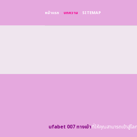
Skip
to
หน้าแรก
บทความ
SITEMAP
content
ufabet 007 ทางเข้า
ที่ให้คุณสามารถเข้าสู่