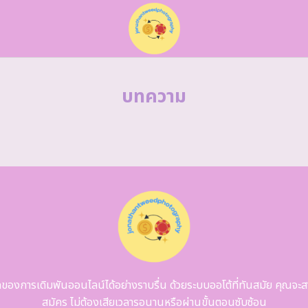
บทความ
โลกของการเดิมพันออนไลน์ได้อย่างราบรื่น ด้วยระบบออโต้ที่ทันสมัย คุณจะ
สมัคร ไม่ต้องเสียเวลารอนานหรือผ่านขั้นตอนซับซ้อน